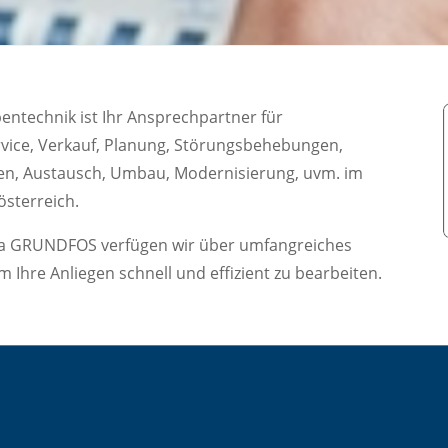
entechnik ist Ihr Ansprechpartner für
rvice, Verkauf, Planung, Störungsbehebungen,
en, Austausch, Umbau, Modernisierung, uvm. im
sterreich.
irma GRUNDFOS verfügen wir über umfangreiches
hre Anliegen schnell und effizient zu bearbeiten.