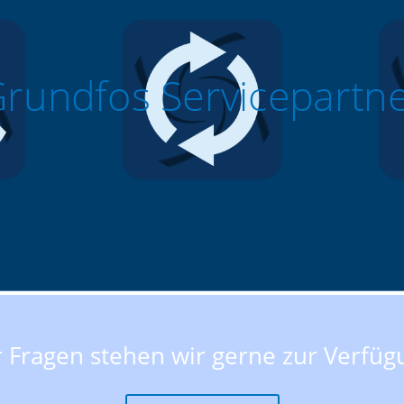
rundfos Servicepartn
r Fragen stehen wir gerne zur Verfüg