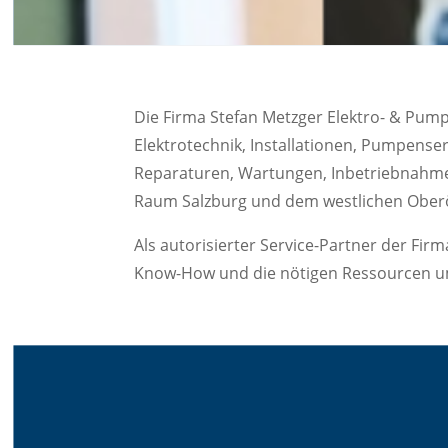
Die Firma Stefan Metzger Elektro- & Pump
Elektrotechnik, Installationen, Pumpense
Reparaturen, Wartungen, Inbetriebnahm
Raum Salzburg und dem westlichen Oberö
Als autorisierter Service-Partner der F
Know-How und die nötigen Ressourcen um I