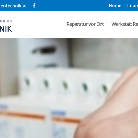
Home
Impr
entechnik.at
Reparatur vor Ort
Werkstatt R