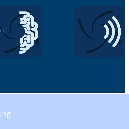
er
ung