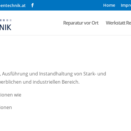
Home
Impr
entechnik.at
Reparatur vor Ort
Werkstatt R
, Ausführung und Instandhaltung von Stark- und
rblichen und industriellen Bereich.
ationen wie
tionen