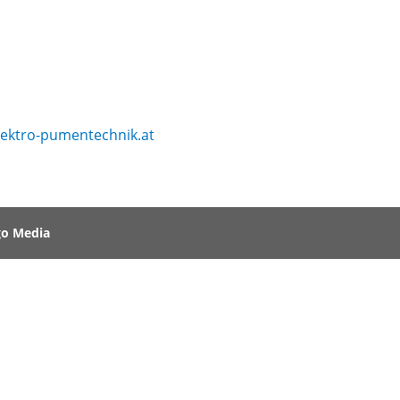
lektro-pumentechnik.at
o Media